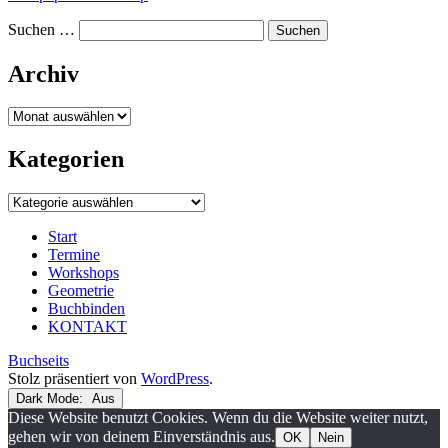
Suchen …
Archiv
Archiv
Kategorien
Kategorien
Start
Termine
Workshops
Geometrie
Buchbinden
KONTAKT
Buchseits
Stolz präsentiert von
WordPress
.
Dark Mode:
Diese Website benutzt Cookies. Wenn du die Website weiter nutzt,
gehen wir von deinem Einverständnis aus.
OK
Nein