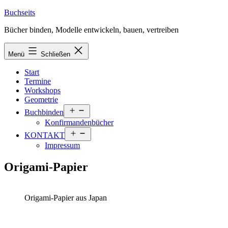
Zum
Buchseits
Inhalt
Bücher binden, Modelle entwickeln, bauen, vertreiben
springen
Menü
Schließen
Start
Termine
Workshops
Geometrie
Menü
Buchbinden
öffnen
Konfirmandenbücher
Menü
KONTAKT
öffnen
Impressum
Origami-Papier
Origami-Papier aus Japan