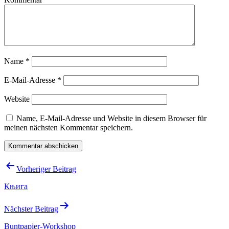
Name
*
E-Mail-Adresse
*
Website
Name, E-Mail-Adresse und Website in diesem Browser für
meinen nächsten Kommentar speichern.
Beitragsnavigation
Vorheriger Beitrag
Књига
Nächster Beitrag
Buntpapier-Workshop