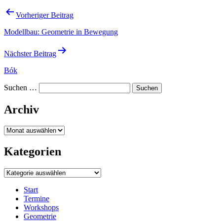
Beitragsnavigation
Vorheriger Beitrag
Modellbau: Geometrie in Bewegung
Nächster Beitrag
Bók
Suchen …
Archiv
Archiv
Kategorien
Kategorien
Start
Termine
Workshops
Geometrie