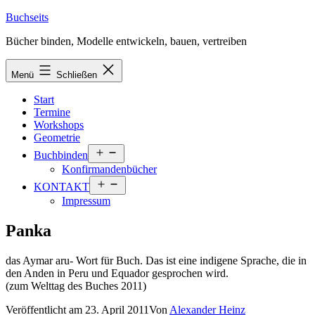
Zum
Buchseits
Inhalt
Bücher binden, Modelle entwickeln, bauen, vertreiben
springen
Menü
Schließen
Start
Termine
Workshops
Geometrie
Menü
Buchbinden
öffnen
Konfirmandenbücher
Menü
KONTAKT
öffnen
Impressum
Panka
das Aymar aru- Wort für Buch. Das ist eine indigene Sprache, die in
den Anden in Peru und Equador gesprochen wird.
(zum Welttag des Buches 2011)
Veröffentlicht am
23. April 2011
Von
Alexander Heinz